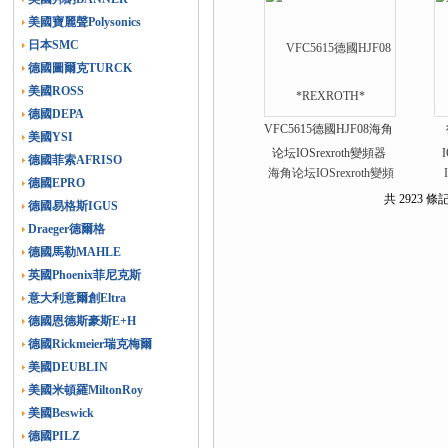
美國寶麗聲Polysonics
日本SMC
德國圖爾克TURCK
美國ROSS
德國DEPA
VFC5615德國HJF08海角
美國YSI
论坛IOSrexroth變頻器
德國菲索AFRISO
德國EPRO
共 2923 
德國易格斯IGUS
Draeger德爾格
德國馬勒MAHLE
英國Phoenix菲尼克斯
意大利意爾創Eltra
德國恩德斯豪斯E+H
德國Rickmeier瑞克梅爾
美國DEUBLIN
美國米頓羅MiltonRoy
美國Beswick
德國PILZ