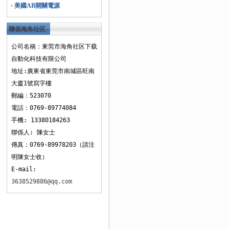
美國AB開關電源
聯係海角社区
下载
公司名稱：東莞市海角社区下载
自動化科技有限公司
地址:廣東省東莞市南城區旺南
大廈1號寫字樓
郵編：523070
電話：0769-89774084
手機: 13380184263
聯係人: 陳女士
傳真：0769-89978203（請注
明陳女士收）
E-mail:
3638529886@qq.com