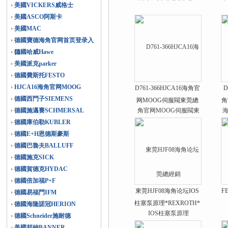
美國VICKERS威格士
閥
美國ASCO阿斯卡
美國MAC
德國寶德海角官网首页登录入
口
德國哈威Hawe
美國派克parker
德國費斯托FESTO
HJCA16海角官网MOOG
D761-366HJCA16海角官
D
德國西門子SIEMENS
网MOOG伺服閥東莞總
角
德國施邁賽SCHMERSAL
經銷
德國庫伯勒KUBLER
德國E+H恩德斯豪斯
德國巴魯夫BALLUFF
德國施克SICK
德國賀德克HYDAC
德國倍加福P+F
東莞HJF08海角论坛IOS
F
德國易福門IFM
柱塞泵原理*REXROTH*
德國海隆諾冠HERION
德國Schneider施耐德
美國邦納BANNER