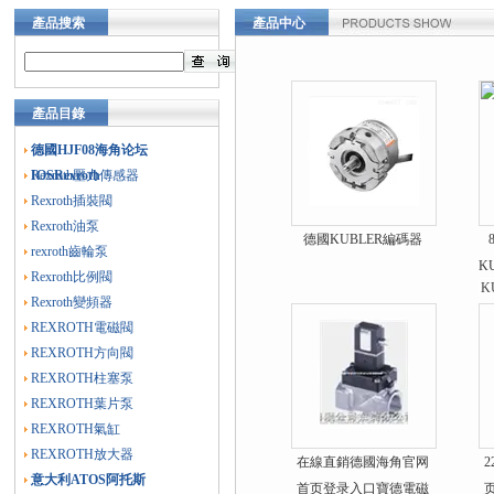
產品搜索
產品中心
產品目錄
德國HJF08海角论坛
IOSRexroth
Rexroth壓力傳感器
Rexroth插裝閥
Rexroth油泵
德國KUBLER編碼器
rexroth齒輪泵
K
Rexroth比例閥
Rexroth變頻器
REXROTH電磁閥
REXROTH方向閥
REXROTH柱塞泵
REXROTH葉片泵
REXROTH氣缸
REXROTH放大器
在線直銷德國海角官网
意大利ATOS阿托斯
首页登录入口寶德電磁