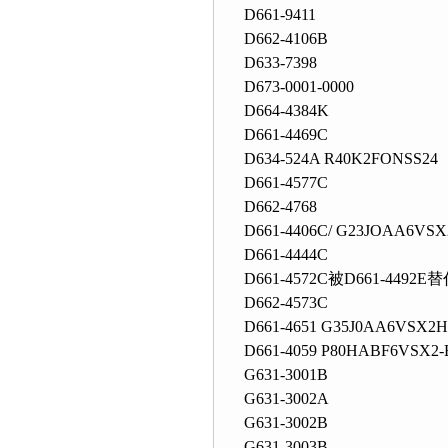
D661-9411
D662-4106B
D633-7398
D673-0001-0000
D664-4384K
D661-4469C
D634-524A R40K2FONSS24
D661-4577C
D662-4768
D661-4406C/ G23JOAA6VS
D661-4444C
D661-4572C被D661-4492E
D662-4573C
D661-4651 G35J0AA6VSX2
D661-4059 P80HABF6VSX2-
G631-3001B
G631-3002A
G631-3002B
G631-3003B