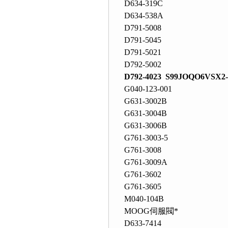
D634-319C
D634-538A
D791-5008
D791-5045
D791-5021
D792-5002
D792-4023 S99JOQO6VSX2
G040-123-001
G631-3002B
G631-3004B
G631-3006B
G761-3003-5
G761-3008
G761-3009A
G761-3602
G761-3605
M040-104B
MOOG伺服閥*
D633-7414