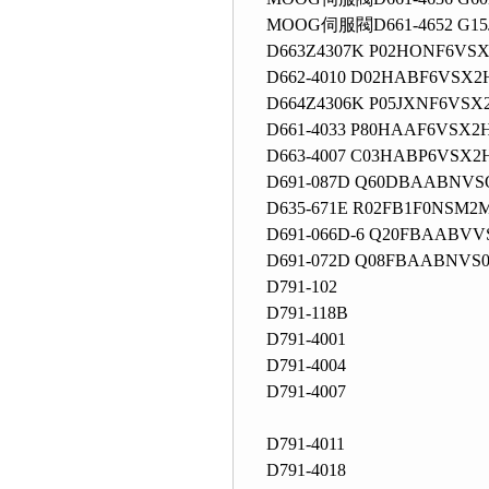
MOOG伺服閥D661-4652 G1
D663Z4307K P02HONF6VS
D662-4010 D02HABF6VSX2
D664Z4306K P05JXNF6VSX
D661-4033 P80HAAF6VSX2
D663-4007 C03HABP6VSX2
D691-087D Q60DBAABNV
D635-671E R02FB1F0NSM2
D691-066D-6 Q20FBAABVV
D691-072D Q08FBAABNVS
D791-102
D791-118B
D791-4001
D791-4004
D791-4007
D791-4011
D791-4018