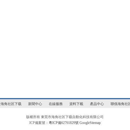
於海角社区下载
新聞中心
在線服務
資料下載
產品中心
聯係海角社
版權所有 東莞市海角社区下载自動化科技有限公司
ICP備案號：
粵ICP備62761829號
GoogleSitemap