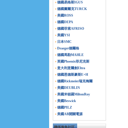
德國易格斯IGUS
德國圖爾克TURCK
美國ROSS
德國DEPA
德國菲索AFRISO
美國YSI
日本SMC
Draeger德爾格
德國馬勒MAHLE
英國Phoenix菲尼克斯
意大利意爾創Eltra
德國恩德斯豪斯E+H
德國Rickmeier瑞克梅爾
美國DEUBLIN
美國米頓羅MiltonRoy
美國Beswick
德國PILZ
美國AB開關電源
聯係海角社区