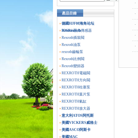
·
產品目錄
·
德國HJF08海角论坛
·
IOSRexroth
Rexroth壓力傳感器
·
Rexroth插裝閥
Rexroth油泵
·
rexroth齒輪泵
Rexroth比例閥
Rexroth變頻器
REXROTH電磁閥
REXROTH方向閥
REXROTH柱塞泵
REXROTH葉片泵
REXROTH氣缸
REXROTH放大器
意大利ATOS阿托斯
美國VICKERS威格士
美國ASCO阿斯卡
美國MAC