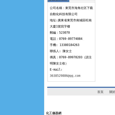
下载
公司名稱：東莞市海角社区下载
自動化科技有限公司
地址:廣東省東莞市南城區旺南
大廈1號寫字樓
郵編：523070
電話：0769-89774084
手機: 13380184263
聯係人: 陳女士
傳真：0769-89978203（請注
明陳女士收）
E-mail:
3638529886@qq.com
首頁
關
化工儀器網