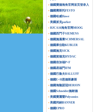
德國寶德海角官网首页登录入
口
德國費斯托FESTO
德國哈威Hawe
美國派克parker
HJCA16海角官网MOOG
德國西門子SIEMENS
德國施邁賽SCHMERSAL
德國庫伯勒KUBLER
德國施克SICK
德國賀德克HYDAC
德國倍加福P+F
德國易福門IFM
德國巴魯夫BALLUFF
德國E+H恩德斯豪斯
德國海隆諾冠HERION
德國Schneider施耐德
美國寶麗聲Polysonics
美國邦納BANNER
德國EPRO