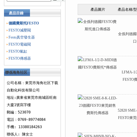
產品圖片
產品名稱/
產品目錄
德國費斯托FESTO
FESTO減壓閥
全係列德國
Festo真空發生器
口
FESTO電磁閥
FESTO氣缸
FESTO傳感器
LFMA-1
聯係海角社区
FEST
下载
公司名稱：東莞市海角社区下载
自動化科技有限公司
地址:廣東省東莞市南城區旺南
大廈1號寫字樓
52820 SME
郵編：523070
FESTO
電話：0769-89774084
手機: 13380184263
聯係人: 陳女士