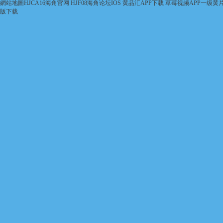
網站地圖
HJCA16海角官网
HJF08海角论坛IOS
黄品汇APP下载
草莓视频APP一级黄
版下载