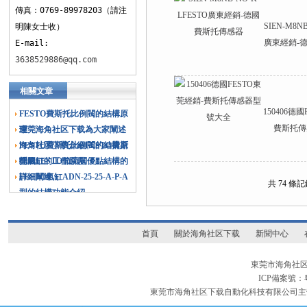
傳真：0769-89978203（請注
SIEN-M8N
明陳女士收）
廣東經銷-
E-mail:
3638529886@qq.com
相關文章
150406德
FESTO費斯托比例閥的結構原
費斯托傳
理
東莞海角社区下载為大家闡述
FESTO費斯托比例閥的結構原
海角社区下载介紹FESTO費斯
理
托氣缸的工作原理
德國FESTO節流閥優點結構的
詳細闡述
FESTO氣缸ADN-25-25-A-P-A
共 74 條記
型的結構功能介紹
首頁
關於海角社区下载
新聞中心
東莞市海角社区
ICP備案號：
東莞市海角社区下载自動化科技有限公司主