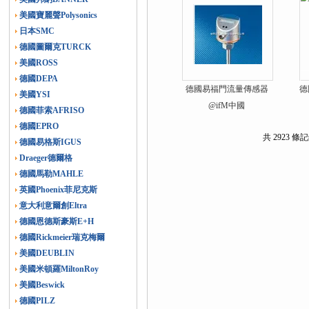
美國寶麗聲Polysonics
日本SMC
德國圖爾克TURCK
美國ROSS
德國DEPA
德國易福門流量傳感器
德
美國YSI
@ifM中國
德國菲索AFRISO
德國EPRO
共 2923 條記
德國易格斯IGUS
Draeger德爾格
德國馬勒MAHLE
英國Phoenix菲尼克斯
意大利意爾創Eltra
德國恩德斯豪斯E+H
德國Rickmeier瑞克梅爾
美國DEUBLIN
美國米頓羅MiltonRoy
美國Beswick
德國PILZ