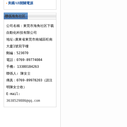
美國AB開關電源
聯係海角社区
下载
公司名稱：東莞市海角社区下载
自動化科技有限公司
地址:廣東省東莞市南城區旺南
大廈1號寫字樓
郵編：523070
電話：0769-89774084
手機: 13380184263
聯係人: 陳女士
傳真：0769-89978203（請注
明陳女士收）
E-mail:
3638529886@qq.com