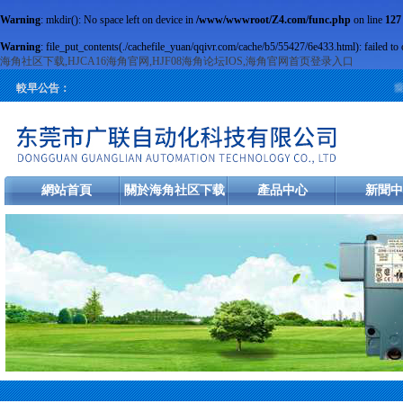
Warning
: mkdir(): No space left on device in
/www/wwwroot/Z4.com/func.php
on line
127
Warning
: file_put_contents(./cachefile_yuan/qqivr.com/cache/b5/55427/6e433.html): failed to 
海角社区下载,HJCA16海角官网,HJF08海角论坛IOS,海角官网首页登录入口
旋轉
較早公告：
網站首頁
關於海角社区下载
產品中心
新聞中