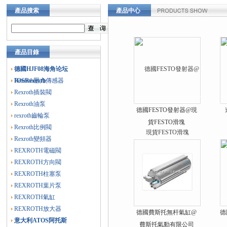
產品搜索
產品中心
產品目錄
德國HJF08海角论坛
IOSRexroth
Rexroth壓力傳感器
Rexroth插裝閥
Rexroth油泵
德國FESTO發射器@現
rexroth齒輪泵
貨FESTO滑塊
Rexroth比例閥
Rexroth變頻器
REXROTH電磁閥
REXROTH方向閥
REXROTH柱塞泵
REXROTH葉片泵
REXROTH氣缸
REXROTH放大器
德國費斯托無杆氣缸@
德
意大利ATOS阿托斯
費斯托氣動有限公司