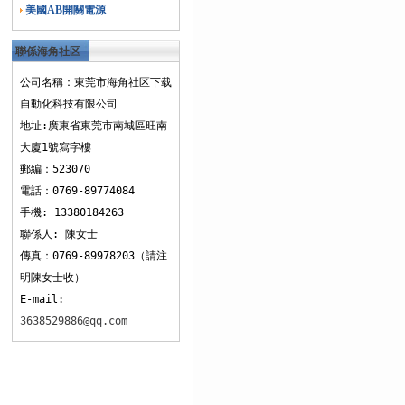
美國AB開關電源
聯係海角社区
下载
公司名稱：東莞市海角社区下载
自動化科技有限公司
地址:廣東省東莞市南城區旺南
大廈1號寫字樓
郵編：523070
電話：0769-89774084
手機: 13380184263
聯係人: 陳女士
傳真：0769-89978203（請注
明陳女士收）
E-mail:
3638529886@qq.com