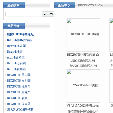
產品搜索
產品中心
產品目錄
德國HJF08海角论坛
IOSRexroth
Rexroth壓力傳感器
Rexroth插裝閥
Rexroth油泵
REXROTHHJF08海角论
L
rexroth齒輪泵
坛IOS單向閥Z1S6
大
Rexroth比例閥
Rexroth變頻器
REXROTH電磁閥
REXROTH方向閥
REXROTH柱塞泵
REXROTH葉片泵
REXROTH氣缸
REXROTH放大器
VSA315A0623美國parker
5
意大利ATOS阿托斯
派克流量控製閥價格好