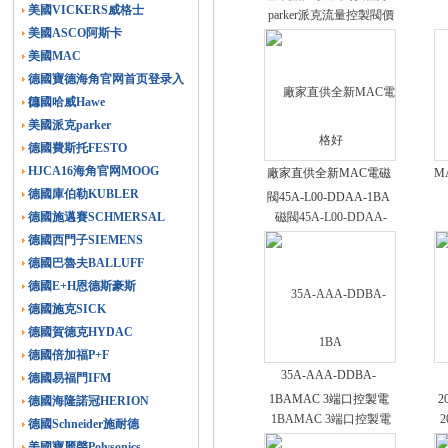
美國VICKERS威格士
美國ASCO阿斯卡
美國MAC
德國寶德海角官网首页登录入
口
德國哈威Hawe
美國派克parker
德國費斯托FESTO
HJCA16海角官网MOOG
廠家直供全新MAC電磁
M
德國庫伯勒KUBLER
閥45A-L00-DDAA-1BA
德國施邁賽SCHMERSAL
德國西門子SIEMENS
德國巴魯夫BALLUFF
德國E+H恩德斯豪斯
德國施克SICK
德國賀德克HYDAC
德國倍加福P+F
35A-AAA-DDBA-
德國易福門IFM
1BAMAC 3端口控製電
2
德國海隆諾冠HERION
磁閥
德國Schneider施耐德
美國寶麗聲Polysonics