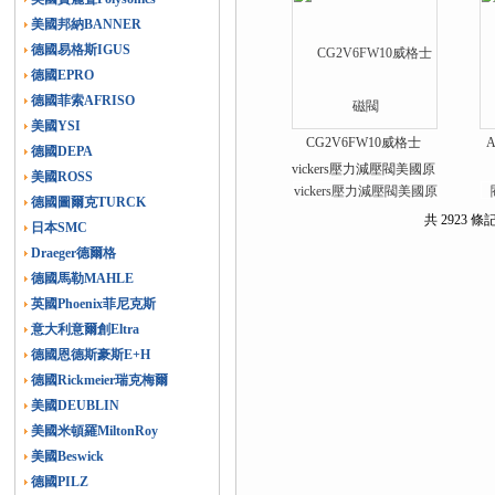
美國邦納BANNER
德國易格斯IGUS
德國EPRO
德國菲索AFRISO
美國YSI
CG2V6FW10威格士
德國DEPA
vickers壓力減壓閥美國原
美國ROSS
裝供應
德國圖爾克TURCK
共 2923 條
日本SMC
Draeger德爾格
德國馬勒MAHLE
英國Phoenix菲尼克斯
意大利意爾創Eltra
德國恩德斯豪斯E+H
德國Rickmeier瑞克梅爾
美國DEUBLIN
美國米頓羅MiltonRoy
美國Beswick
德國PILZ