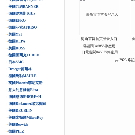
美國邦納BANNER
德國易格斯IGUS
德國EPRO
德國菲索AFRISO
美國YSI
海角官网首页登录入口
德國DEPA
電磁閥046855停產用
美國ROSS
145836替代
德國圖爾克TURCK
共 2923 條記
日本SMC
Draeger德爾格
德國馬勒MAHLE
英國Phoenix菲尼克斯
意大利意爾創Eltra
德國恩德斯豪斯E+H
德國Rickmeier瑞克梅爾
美國DEUBLIN
美國米頓羅MiltonRoy
美國Beswick
德國PILZ