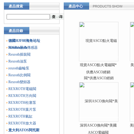
產品搜索
產品中心
產品目錄
德國HJF08海角论坛
IOSRexroth
Rexroth壓力傳感器
Rexroth插裝閥
Rexroth油泵
現貨ASCO點火電磁閥*
美
rexroth齒輪泵
供應ASCO經銷
Rexroth比例閥
Rexroth變頻器
REXROTH電磁閥
REXROTH方向閥
REXROTH柱塞泵
REXROTH葉片泵
REXROTH氣缸
REXROTH放大器
深圳ASCO換向閥*美國
美
意大利ATOS阿托斯
ASCO電磁閥