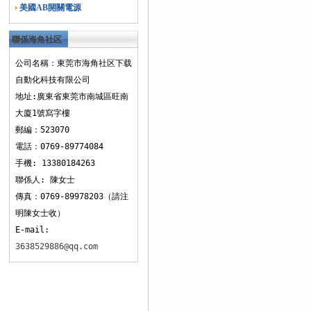
美國AB開關電源
聯係海角社区
下载
公司名稱：東莞市海角社区下载
自動化科技有限公司
地址:廣東省東莞市南城區旺南
大廈1號寫字樓
郵編：523070
電話：0769-89774084
手機: 13380184263
聯係人: 陳女士
傳真：0769-89978203（請注
明陳女士收）
E-mail:
3638529886@qq.com