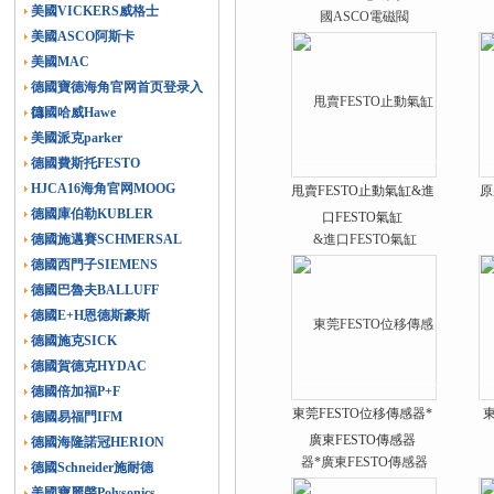
美國VICKERS威格士
美國ASCO阿斯卡
美國MAC
德國寶德海角官网首页登录入
口
德國哈威Hawe
美國派克parker
德國費斯托FESTO
HJCA16海角官网MOOG
甩賣FESTO止動氣缸&進
原
德國庫伯勒KUBLER
口FESTO氣缸
德國施邁賽SCHMERSAL
德國西門子SIEMENS
德國巴魯夫BALLUFF
德國E+H恩德斯豪斯
德國施克SICK
德國賀德克HYDAC
德國倍加福P+F
東莞FESTO位移傳感器*
德國易福門IFM
廣東FESTO傳感器
德國海隆諾冠HERION
德國Schneider施耐德
美國寶麗聲Polysonics