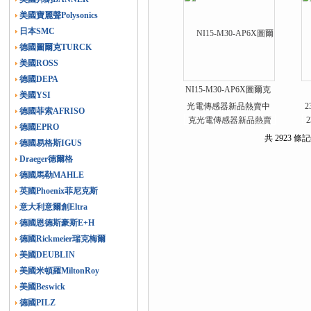
美國寶麗聲Polysonics
日本SMC
德國圖爾克TURCK
美國ROSS
德國DEPA
NI15-M30-AP6X圖爾克
美國YSI
光電傳感器新品熱賣中
2
德國菲索AFRISO
德國EPRO
共 2923 條記
德國易格斯IGUS
Draeger德爾格
德國馬勒MAHLE
英國Phoenix菲尼克斯
意大利意爾創Eltra
德國恩德斯豪斯E+H
德國Rickmeier瑞克梅爾
美國DEUBLIN
美國米頓羅MiltonRoy
美國Beswick
德國PILZ