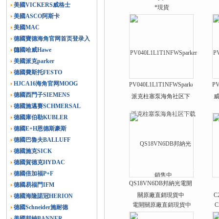
美國VICKERS威格士
美國ASCO阿斯卡
美國MAC
德國寶德海角官网首页登录入
口
德國哈威Hawe
美國派克parker
德國費斯托FESTO
HJCA16海角官网MOOG
PV040L1L1T1NFWSparker
PV
德國西門子SIEMENS
派克柱塞泵海角社区下
德國施邁賽SCHMERSAL
载銷售中
德國庫伯勒KUBLER
德國E+H恩德斯豪斯
德國巴魯夫BALLUFF
德國施克SICK
德國賀德克HYDAC
德國倍加福P+F
QS18VN6DB邦納光電開
德國易福門IFM
關原廠直銷現貨中
C
德國海隆諾冠HERION
德國Schneider施耐德
美國邦納BANNER