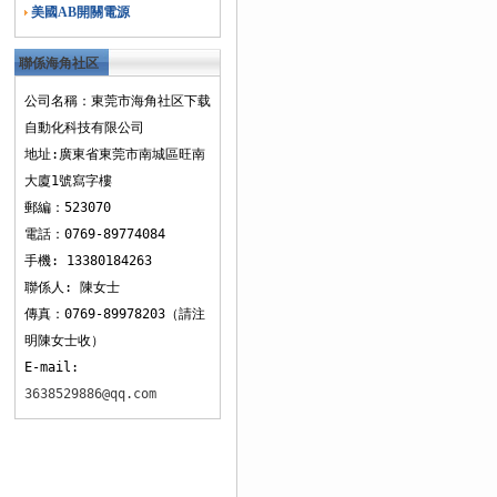
美國AB開關電源
聯係海角社区
下载
公司名稱：東莞市海角社区下载
自動化科技有限公司
地址:廣東省東莞市南城區旺南
大廈1號寫字樓
郵編：523070
電話：0769-89774084
手機: 13380184263
聯係人: 陳女士
傳真：0769-89978203（請注
明陳女士收）
E-mail:
3638529886@qq.com