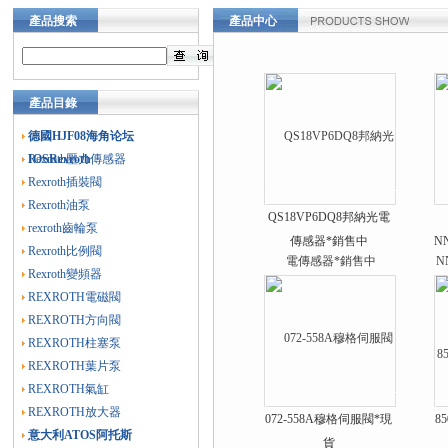
產品搜索
產品中心
產品目錄
德國HJF08海角论坛
IOSRexroth
Rexroth壓力傳感器
Rexroth插裝閥
Rexroth油泵
QS18VP6DQ8邦納光電
rexroth齒輪泵
傳感器*銷售中
N
Rexroth比例閥
Rexroth變頻器
REXROTH電磁閥
REXROTH方向閥
REXROTH柱塞泵
REXROTH葉片泵
REXROTH氣缸
REXROTH放大器
072-558A穆格伺服閥*現
8
意大利ATOS阿托斯
貨