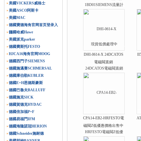
美國VICKERS威格士
現貨低價處理中
美國ASCO阿斯卡
美國MAC
德國寶德海角官网首页登录入
口
德國哈威Hawe
美國派克parker
德國費斯托FESTO
HJCA16海角官网MOOG
DHI-0614-X 24DCATOS
I
德國西門子SIEMENS
電磁閥直銷
德國施邁賽SCHMERSAL
德國庫伯勒KUBLER
德國E+H恩德斯豪斯
德國巴魯夫BALLUFF
德國施克SICK
德國賀德克HYDAC
德國倍加福P+F
CPA14-EB2-HRFESTO電
A
德國易福門IFM
磁閥Z低優惠價格出售中
德國海隆諾冠HERION
德國Schneider施耐德
美國邦納BANNER