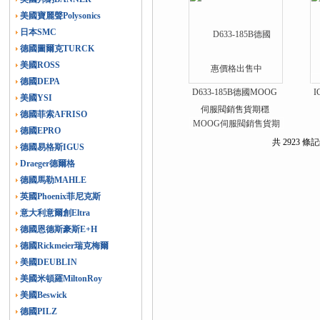
美國寶麗聲Polysonics
日本SMC
德國圖爾克TURCK
美國ROSS
德國DEPA
D633-185B德國MOOG
I
美國YSI
伺服閥銷售貨期穩
德國菲索AFRISO
德國EPRO
共 2923 條記
德國易格斯IGUS
Draeger德爾格
德國馬勒MAHLE
英國Phoenix菲尼克斯
意大利意爾創Eltra
德國恩德斯豪斯E+H
德國Rickmeier瑞克梅爾
美國DEUBLIN
美國米頓羅MiltonRoy
美國Beswick
德國PILZ