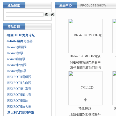
產品搜索
產品中心
產品目錄
德國HJF08海角论坛
IOSRexroth
Rexroth壓力傳感器
Rexroth插裝閥
Rexroth油泵
D634-319CMOOG電液
rexroth齒輪泵
伺服閥現貨熱門銷售中
Rexroth比例閥
Rexroth變頻器
REXROTH電磁閥
REXROTH方向閥
REXROTH柱塞泵
REXROTH葉片泵
REXROTH氣缸
REXROTH放大器
7ML1025-
D
意大利ATOS阿托斯
1BD01SIEMENS流量計