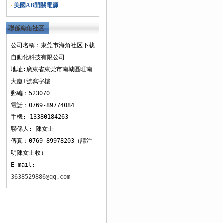
美國AB開關電源
聯係海角社区
下载
公司名稱：東莞市海角社区下载
自動化科技有限公司
地址:廣東省東莞市南城區旺南
大廈1號寫字樓
郵編：523070
電話：0769-89774084
手機: 13380184263
聯係人: 陳女士
傳真：0769-89978203（請注
明陳女士收）
E-mail:
3638529886@qq.com