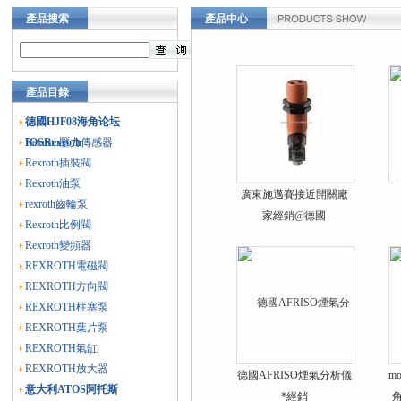
產品搜索
產品中心
產品目錄
德國HJF08海角论坛
IOSRexroth
Rexroth壓力傳感器
Rexroth插裝閥
Rexroth油泵
廣東施邁賽接近開關廠
rexroth齒輪泵
家經銷@德國
Rexroth比例閥
SCHMERSAL
Rexroth變頻器
REXROTH電磁閥
REXROTH方向閥
REXROTH柱塞泵
REXROTH葉片泵
REXROTH氣缸
REXROTH放大器
德國AFRISO煙氣分析儀
m
意大利ATOS阿托斯
*經銷