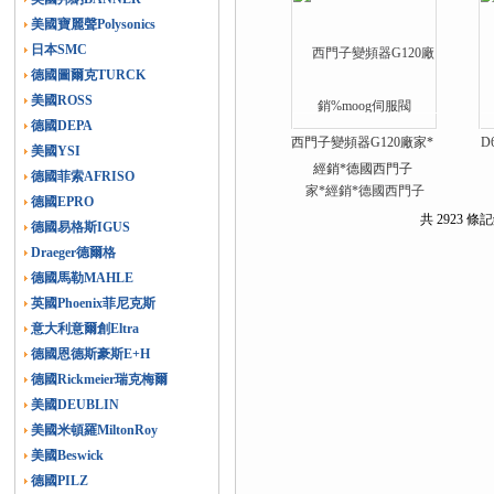
美國寶麗聲Polysonics
日本SMC
德國圖爾克TURCK
美國ROSS
德國DEPA
西門子變頻器G120廠家*
D
美國YSI
經銷*德國西門子
德國菲索AFRISO
德國EPRO
共 2923 條記
德國易格斯IGUS
Draeger德爾格
德國馬勒MAHLE
英國Phoenix菲尼克斯
意大利意爾創Eltra
德國恩德斯豪斯E+H
德國Rickmeier瑞克梅爾
美國DEUBLIN
美國米頓羅MiltonRoy
美國Beswick
德國PILZ