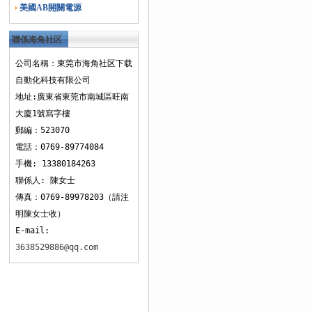
美國AB開關電源
聯係海角社区
下载
公司名稱：東莞市海角社区下载
自動化科技有限公司
地址:廣東省東莞市南城區旺南
大廈1號寫字樓
郵編：523070
電話：0769-89774084
手機: 13380184263
聯係人: 陳女士
傳真：0769-89978203（請注
明陳女士收）
E-mail:
3638529886@qq.com