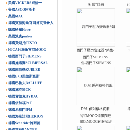
美國VICKERS威格士
美國ASCO阿斯卡
美國MAC
德國寶德海角官网首页登录入
口
德國哈威Hawe
美國派克parker
德國費斯托FESTO
HJCA16海角官网MOOG
西門子壓力變送器*銷售-
德國西門子SIEMENS
西門子SIEMENS
德國施邁賽SCHMERSAL
德國庫伯勒KUBLER
德國E+H恩德斯豪斯
德國巴魯夫BALLUFF
德國施克SICK
德國賀德克HYDAC
德國倍加福P+F
D661係列穆格伺服
德國易福門IFM
閥%MOOG伺服閥經
德國海隆諾冠HERION
銷%moog伺服閥
德國Schneider施耐德
美國邦納BANNER