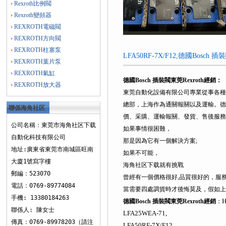
Rexroth比例閥
Rexroth變頻器
REXROTH電磁閥
REXROTH方向閥
REXROTH柱塞泵
LFA50RF-7X/F12,德國Bosc
REXROTH葉片泵
REXROTH氣缸
德國Bosch 插裝閥東莞Rexroth經銷
：
REXROTH放大器
東莞自動化設備有限公司專業從事各種
總部，上海作為通關報關以及運輸。德
聯係海角社区
價、采購、運輸報關、發貨、售後服務
下载
公司名稱：東莞市海角社区下载
如果事情很困難，
自動化科技有限公司
那是因為它有一個解決方案;
地址:廣東省東莞市南城區旺南
如果不可能，
大廈1號寫字樓
海角社区下载就有挑戰
郵編：523070
曾經有一個價格很好,品質很好的，服
電話：0769-89774084
當需要四處調貨時才後悔莫及，假如上
手機: 13380184263
德國Bosch 插裝閥東莞Rexroth經銷
：
聯係人: 陳女士
LFA25WEA-71,
傳真：0769-89978203（請注
LFA50RF-7X/F12,