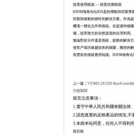
按需使用能源 — 按需供應能源
HJF08海角论坛IOS是的傳動與控製
控製與移動的個性化解決方案。作為超過
機電一體化元件和係統。在超過80個國
備，從而致力於自然資源的合理利用。
無論對於元件還是係統，創新的解決方案
使客戶成功逾越技術的隔閡，獲得的解決
有豐富的係統應用知識。HJF08海角论
上一篇：
VT3002-2X/32D Bosch re
力按製閥
留言注意事項：
1.遵守中華人民共和國有關法
2.請您真實的反映產品的情況,
3.未經本站同意，任何人不得
留言框