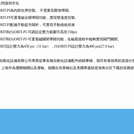
生閃蒸和空化
S)ORIT-PI為內部先導控製。 不需要高壓側導閥。
S)ORIT-PI可選電磁全開導閥功能，實現雙溫度控製。
S)ORIT-PI配備手動提升閥杆，可實現手動係統排液
)ORIT和(S)ORIT-PI-可調設定壓力範圍可高至150psi
S)ORIT和(S)ORIT-PI-可選電磁關閉導閥功能，在融霜過程中能夠實現閥門關閉。
)ORIT設計壓力為450 psi（31 bar），(S)ORIT-PI設計壓力為400 psi(27.6 bar)
自動化設備有限公司專業從事各種自動化設備配件經銷事物，我司有著雄厚的資源分
，上海作為通關報關以及運輸。德國在布萊梅以及美國華盛頓是海角社区下载的采購經
篇：
直銷派克閥@美國parker派克比例節流閥
下一篇：
美國parker氣缸液壓缸HMI係列
注意事項：