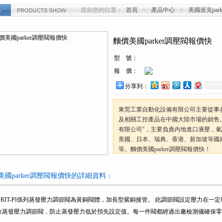
當前您的位置：
首頁
>
產品中心
>
美國派克park
心
麵價美國parker調壓閥報價快
型 號：
報 價：
分享到：
東莞工業自動化設備有限公司主要從事
及相關工控產品在中國大陸市場的銷售
有限公司"，主要負責內地進口液壓，
美國、日本、瑞典、香港、新加坡等國
等。麵價美國parker調壓閥報價快！
美國parker調壓閥報價快的詳細資料：
ORIT-PI係列蒸發壓力調節閥為黃銅閥體，加長型紫銅接管。 此調節閥設定壓力在
款蒸發壓力調節閥，防止蒸發壓力低於預先設定值。每一件閥都經過出廠檢測儀確保零