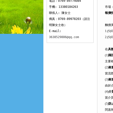
電話：0769-89774084
手機: 13380184263
市場
聯係人: 陳女士
報價
傳真：0769-89978203（請注
明陳女士收）
麵價美
E-mail:
1.(
3638529886@qq.com
2.(
在
具
(1)
閥
主要
(2)
耐
當流
(3)
耐
由於
(4)
介
當介
(5)
防
閃蒸