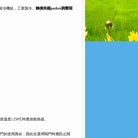
、製冷機組，工業製冷。
麵價美國parker調壓閥
溫度≥250℃時應加散熱器。
門的使用壽命，因此在選擇閥門時應防止閥