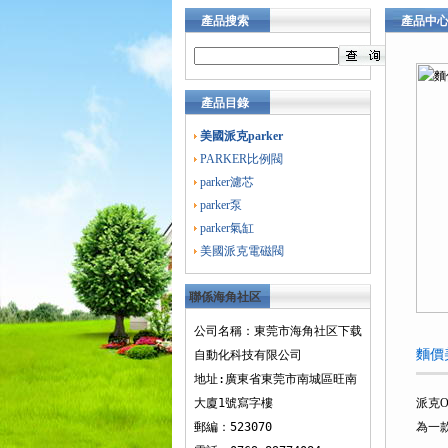
產品搜索
產品中
產品目錄
美國派克parker
PARKER比例閥
parker濾芯
parker泵
parker氣缸
美國派克電磁閥
聯係海角社区
下载
公司名稱：東莞市海角社区下载
麵價
自動化科技有限公司
地址:廣東省東莞市南城區旺南
大廈1號寫字樓
派克
郵編：523070
為一