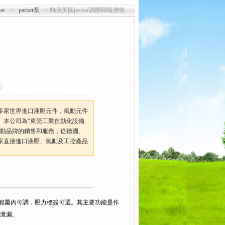
er
>
parker泵
> 麵價美國parker調壓閥報價快
多家世界進口液壓元件，氣動元件
。本公司為“東莞工業自動化設備
氣動品牌的銷售和服務，從德國、
家直接進口液壓、氣動及工控產品
一定範圍內可調，壓力標簽可選。其主要功能是作
泄漏。