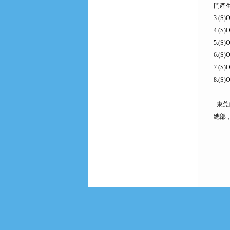
門產
3.(
4.(
5.(
6.(S
7.(
8.(S
東莞
總部
上一
留言