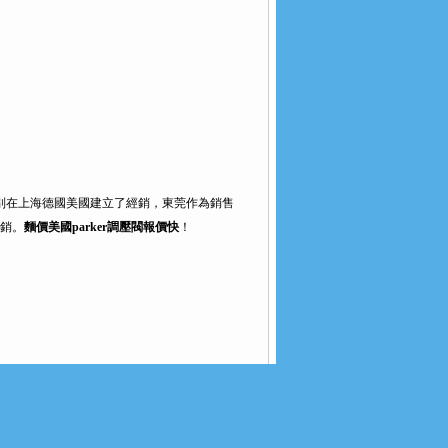
別在上海德國美國建立了經銷，東莞作為銷售
銷。
麵價美國parker調壓閥報價快
！