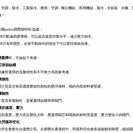
：空調，製冷，工業製冷。應用：空調 - 獨立機組、商用機組，製冷 - 冷卻器、冷櫃
快
！
國parker調壓閥特性/益處：
S)ORIT配備高壓導閥，可以提高溫度控製水平，減少壓力損失。
S)ORIT為常開型，在無手動操作的情況下可以實現係統排液。
體選擇
時，可做如下考慮：
芯形狀結構
根據所選擇的流量特性和不平衡力等因素考慮。
磨損性
體介質是含有高濃度磨損性顆粒的懸浮液時，閥的內部材料要堅硬。
腐蝕性
介質具有腐蝕性，盡量選擇結構簡單閥門。
質的溫度、壓力
質的溫度、壓力高且變化大時，應選用閥芯和閥座的材料受溫度、壓力變化小的閥門，當
止閃蒸和空化
和空化隻產生在液體介質。在實際生產過程中，閃蒸和空化會形成振動和噪聲，縮短閥