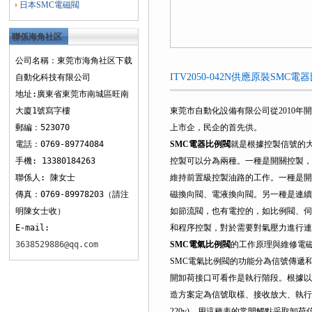
日本SMC電磁閥
聯係海角社区
下载
公司名稱：東莞市海角社区下载
ITV2050-042N供應原裝SM
自動化科技有限公司
地址:廣東省東莞市南城區旺南
大廈1號寫字樓
東莞市自動化設備有限公司從2010
郵編：523070
上市企，民企的首先供。
電話：0769-89774084
SMC電器比例閥
就是根據控製信號的
手機: 13380184263
控製可以分為兩種。一種是開關控製，
聯係人: 陳女士
維持前置級控製油路的工作。一種是開
傳真：0769-89978203（請注
磁換向閥、電液換向閥。另一種是連續
明陳女士收）
如節流閥，也有電控的，如比例閥、伺
E-mail:
和程序控製，對於需要對氣壓力進行連
3638529886@qq.com
SMC電氣比例閥
的工作原理與維修電
SMC電氣比例閥的功能分為信號傳遞
開卸荷接口可看作是執行階段。根據以
造方案定為信號取樣、接收放大、執行元件
220v)，用這種表的常開觸點采取