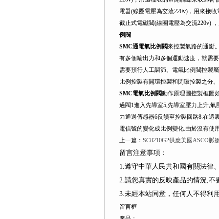
電器(線圈電壓為交流220v)，用來
截止式電磁閥(線圈電壓為交流220v
例閥
SMC通電氣比例閥
來控製氣路的通斷
有多個輸出力和多個運動速度，就需要
需要預行人工調節。電氣比例閥控製屬
比例控製有開環控製和閉環控製之分。
SMC電氣比例閥
動作原理圖控製框圖如
過閥1進入先導室5,先導室壓力上升,
力通過傳感器6反饋至控製回路8.在
電信號的變化成比例變化.由於沒有使用
上一篇：
SC8210G2供應美國ASCO
留言注意事項：
1.遵守中華人民共和國有關法
2.請您真實的反映產品的情況,
3.未經本站同意，任何人不得
留言框
產品：