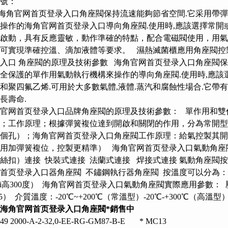
號：
角官网首页登录入口角座閥保持流速能夠節省空間.它采用帶彈
操作的海角官网首页登录入口導向角座閥.使用時,應該選擇常開
啟動，具有反應靈敏，動作準確的特點，配合電磁閥使用，用
可實現準確控溫、滴加液體等要求。 濕熱滅菌櫃應用角座閥控
入口 角座閥的原理及技術參數 海角官网首页登录入口角座閥保
全保護的單作用氣動執行機構來操作的導向角座閥.使用時,應該
和聚四氟乙烯.可用於大多數氣體,液體.蒸汽和腐蝕性場合.它帶
長壽命.
官网首页登录入口品牌角座閥的原理及技術參數： 單作用和雙
；工作原理；根據彈簧複位達到開啟和關閉的作用，分為常開型
個孔）；海角官网首页登录入口角座閥工作原理：給氣控製其
用加彈簧複位，控製更精準） 海角官网首页登录入口氣動角座
絲扣）連接 快裝式連接 法蘭式連接 焊接式連接 氣動角座閥
首页登录入口器角座閥 不鏽鋼執行器角座閥 按溫度可以分為： 常
ui高300度） 海角官网首页登录入口氣動角座閥實際應用參數： 壓力範
25） 介質溫度：-20℃~+200℃（常溫型）-20℃-+300℃（高溫型
海角官网首页登录入口角座閥*銷售中
1249 2000-A-2-32,0-EE-RG-GM87-B-E * MC13