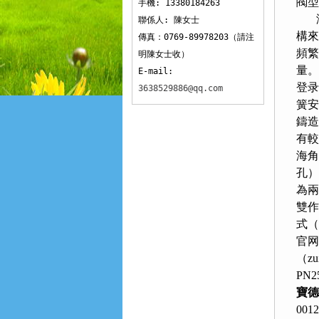
閥型
手機: 13380184263
海
聯係人: 陳女士
構來
傳真：0769-89978203（請注
頻繁
明陳女士收）
量。
E-mail:
登录
3638529886@qq.com
簧安
鑄造
有較
海角
孔）
為兩
雙作
式（
官网
（z
PN
寶德
00