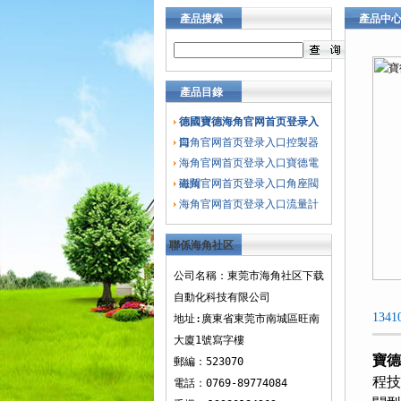
產品搜索
產品中
當前您的位
网首页登录
產品目錄
德國寶德海角官网首页登录入
口
海角官网首页登录入口控製器
海角官网首页登录入口寶德電
磁閥
海角官网首页登录入口角座閥
海角官网首页登录入口流量計
聯係海角社区
下载
公司名稱：東莞市海角社区下载
自動化科技有限公司
13
地址:廣東省東莞市南城區旺南
大廈1號寫字樓
寶德
郵編：523070
程技
電話：0769-89774084