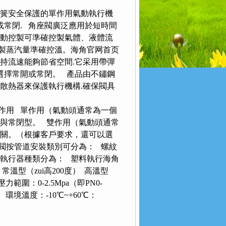
簧安全保護的單作用氣動執行機
或常閉. 角座閥廣泛應用於短時間
氣動控製可準確控製氣體、液體流
製蒸汽量準確控溫。海角官网首页
持流速能夠節省空間.它采用帶彈
選擇常開或常閉。 產品由不鏽鋼
有散熱器來保護執行機構.確保閥具
作用 單作用（氣動頭通常為一個
與常閉型。 雙作用（氣動頭通常
開關。（根據客戶要求，還可以選
閥按管道安裝類別可分為： 螺紋
按執行器種類分為： 塑料執行海角
溫型（zui高200度） 高溫型
圍：0-2.5Mpa（即PN0-
） 環境溫度：-10℃~+60℃：