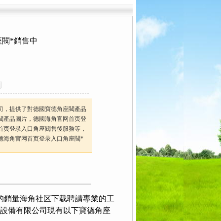
入口角座閥
> 134102P 601100-A02寶德海角官
閥*銷售中
司，提供了對德國寶德角座閥產品
閥產品圖片，德國海角官网首页登
首页登录入口角座閥售後服務等，
德海角官网首页登录入口角座閥*
的銷量海角社区下载聘請專業的工
化設備有限公司現有以下寶德角座