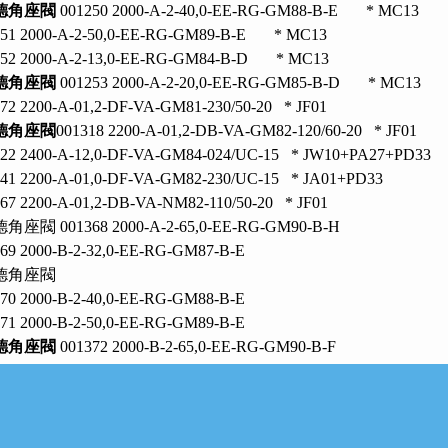
德角座閥
001250 2000-A-2-40,0-EE-RG-GM88-B-
1251 2000-A-2-50,0-EE-RG-GM89-B-E * MC13
1252 2000-A-2-13,0-EE-RG-GM84-B-D * MC1
德角座閥
001253 2000-A-2-20,0-EE-RG-GM85-B
272 2200-A-01,2-DF-VA-GM81-230/50-20 * JF01
德角座閥
001318 2200-A-01,2-DB-VA-GM82-120/60-
322 2400-A-12,0-DF-VA-GM84-024/UC-15 * JW10+PA
341 2200-A-01,0-DF-VA-GM82-230/UC-15 * JA01+
367 2200-A-01,2-DB-VA-NM82-110/50-20 * JF01
角座閥 001368 2000-A-2-65,0-EE-RG-GM90-B-H
69 2000-B-2-32,0-EE-RG-GM87-B-E
德角座閥
1370 2000-B-2-40,0-EE-RG-GM88-B-E
1371 2000-B-2-50,0-EE-RG-GM89-B-E
德角座閥
001372 2000-B-2-65,0-EE-RG-GM9
1373 2000-A-2-65,0-EE-VA-GM90-C-H
1374 2000-B-2-32,0-EE-VA-GM87-C-E
1375 2000-B-2-40,0-EE-VA-GM88-C-E
德角座閥
001376 2000-B-2-50,0-EE-VA-GM8