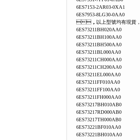
6ES7153-2AR03-0XA1
6ES7953-8LG30-0AA0
，以上型號均有現貨，歡
6ES73211BH020AA0
6ES73211BH100AA0
6ES73211BH500AA0
6ES73211BL000AA0
6ES73211CH000AA0
6ES73211CH200AA0
6ES73211EL000AA0
6ES73211FF010AA0
6ES73211FF100AA0
6ES73211FH000AA0
6ES73217BH010AB0
6ES73217RD000AB0
6ES73217TH000AB0
6ES73221BF010AA0
6ES73221BH010AA0