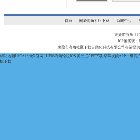
首頁
關於海角社区下载
新聞中心
東莞市海角社区
ICP備案號：
東莞市海角社区下载自動化科技有限公司專業提
網站地圖
HJCA16海角官网
HJF08海角论坛IOS
黄品汇APP下载
草莓视频APP一级黄
版下载