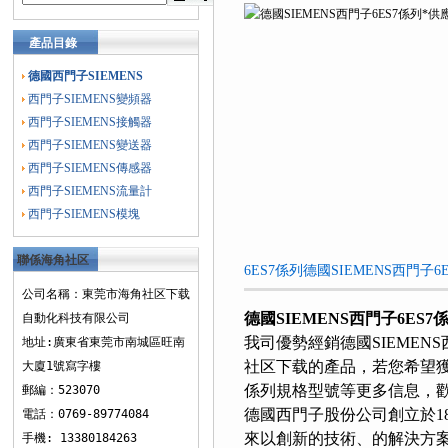
產品目錄
德國西門子SIEMENS
西門子SIEMENS變頻器
西門子SIEMENS接觸器
西門子SIEMENS變送器
西門子SIEMENS傳感器
西門子SIEMENS流量計
西門子SIEMENS模塊
聯係海角社区
6ES7係列德國SIEMENS西門子6
下载
公司名稱：東莞市海角社区下载
德國SIEMENS西門子6ES7
自動化科技有限公司
我司優勢經銷德國SIEMENS西
地址:廣東省東莞市南城區旺南
社区下载的產品，若您希望獲得進
大廈1號寫字樓
係列規格型號等更多信息，歡
郵編：523070
德國西門子股份公司創立於1847年
電話：0769-89774084
來以創新的技術、的解決
手機: 13380184263