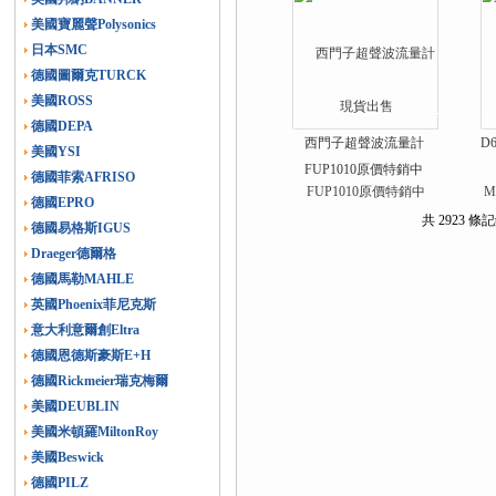
美國寶麗聲Polysonics
日本SMC
德國圖爾克TURCK
美國ROSS
德國DEPA
西門子超聲波流量計
D
美國YSI
FUP1010原價特銷中
德國菲索AFRISO
德國EPRO
共 2923 條記
德國易格斯IGUS
Draeger德爾格
德國馬勒MAHLE
英國Phoenix菲尼克斯
意大利意爾創Eltra
德國恩德斯豪斯E+H
德國Rickmeier瑞克梅爾
美國DEUBLIN
美國米頓羅MiltonRoy
美國Beswick
德國PILZ