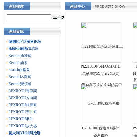
產品搜索
產品中心
產品目錄
德國HJF08海角论坛
IOSRexroth
Rexroth壓力傳感器
Rexroth插裝閥
Rexroth油泵
PI22100DNSMX6MAHLE
H
rexroth齒輪泵
馬勒濾芯產品直銷熱賣
國
Rexroth比例閥
中
Rexroth變頻器
REXROTH電磁閥
REXROTH方向閥
REXROTH柱塞泵
REXROTH葉片泵
REXROTH氣缸
REXROTH放大器
G761-3002穆格伺服閥*
P
意大利ATOS阿托斯
優惠價格
海