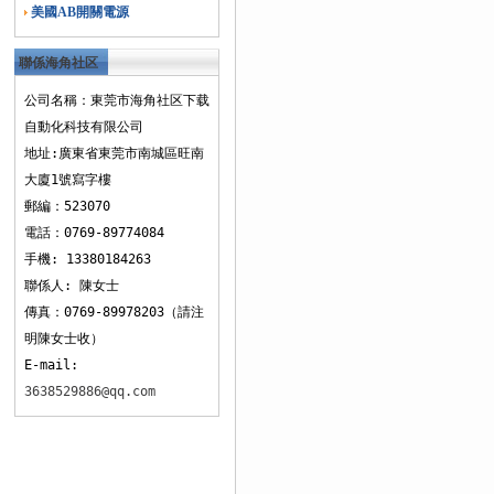
美國AB開關電源
聯係海角社区
下载
公司名稱：東莞市海角社区下载
自動化科技有限公司
地址:廣東省東莞市南城區旺南
大廈1號寫字樓
郵編：523070
電話：0769-89774084
手機: 13380184263
聯係人: 陳女士
傳真：0769-89978203（請注
明陳女士收）
E-mail:
3638529886@qq.com