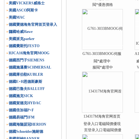
美國VICKERS威格士
美國ASCO阿斯卡
美國MAC
德國寶德海角官网首页登录入
口
德國哈威Hawe
美國派克parker
德國費斯托FESTO
HJCA16海角官网MOOG
G761-3033BMOOG伺服
A
德國西門子SIEMENS
閥*處理中
德國施邁賽SCHMERSAL
德國庫伯勒KUBLER
德國E+H恩德斯豪斯
德國巴魯夫BALLUFF
德國施克SICK
德國賀德克HYDAC
德國倍加福P+F
134317M海角官网首页
德國易福門IFM
登录入口電磁閥價優現
德國海隆諾冠HERION
貨出售
德國Schneider施耐德
美國邦納BANNER